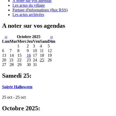
A noter sur vos agendas
Les actus du village
Partage d'informations (flux RSS)
Les actus archivées
A noter sur vos agendas
‹‹
Octobre 2025
››
Lun
Mar
Merc
Jeu
Ven
Sam
Dim
1
2
3
4
5
6
7
8
9
10
11
12
13
14
15
16
17
18
19
20
21
22
23
24
25
26
27
28
29
30
31
Samedi 25:
Soirée Halloween
25 oct - 25 oct
Octobre 2025: