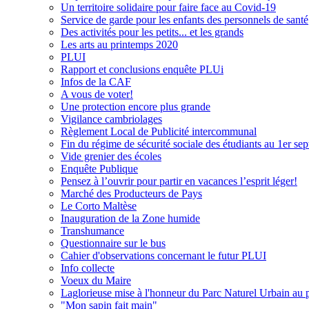
Un territoire solidaire pour faire face au Covid-19
Service de garde pour les enfants des personnels de santé
Des activités pour les petits... et les grands
Les arts au printemps 2020
PLUI
Rapport et conclusions enquête PLUi
Infos de la CAF
A vous de voter!
Une protection encore plus grande
Vigilance cambriolages
Règlement Local de Publicité intercommunal
Fin du régime de sécurité sociale des étudiants au 1er sep
Vide grenier des écoles
Enquête Publique
Pensez à l’ouvrir pour partir en vacances l’esprit léger!
Marché des Producteurs de Pays
Le Corto Maltèse
Inauguration de la Zone humide
Transhumance
Questionnaire sur le bus
Cahier d'observations concernant le futur PLUI
Info collecte
Voeux du Maire
Laglorieuse mise à l'honneur du Parc Naturel Urbain au
"Mon sapin fait main"