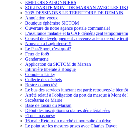
EMPLOIS SAISONNIERS
SOLIDARITE MONT DE MARSAN AVEC LES UK
2035 DESSINONS LE TERRITOIRE DE DEMAIN
Annulation voeux
Boutique éphémère SICTOM
Ouverture de notre agence postale communale!
L'assurance maladie et la CAF déménagent temporaireme
Conseil de développement : devenez acteur de votre territ
Nouveau à Laglorieuse!!!
Le Pass'Sport, c'est quoi?
Feux de forêt
Gendarmerie
Application du SICTOM du Marsan
Infirmière libérale à Bougue
Compteur Linky
Collecte des déchets
Restez connectés!
Le bus des services itinérant est parti: retrouvez-le bien
Arrêté relatif à l'obligation du port du masque à Mont d
Secrétariat de Mairie
Base de loisirs du Marsan
Début des inscriptions scolaires dématérialisées
«Tous masqués»
16 mai : Retour du marché et poursuite du drive
Le point sur les mesures prises avec Charles Dayot