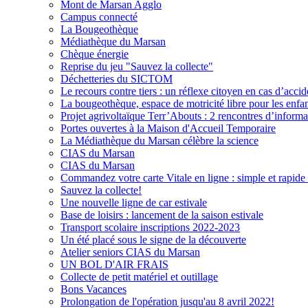
Mont de Marsan Agglo
Campus connecté
La Bougeothèque
Médiathèque du Marsan
Chèque énergie
Reprise du jeu "Sauvez la collecte"
Déchetteries du SICTOM
Le recours contre tiers : un réflexe citoyen en cas d’acci
La bougeothèque, espace de motricité libre pour les enfan
Projet agrivoltaïque Terr’Abouts : 2 rencontres d’informat
Portes ouvertes à la Maison d'Accueil Temporaire
La Médiathèque du Marsan célèbre la science
CIAS du Marsan
CIAS du Marsan
Commandez votre carte Vitale en ligne : simple et rapide 
Sauvez la collecte!
Une nouvelle ligne de car estivale
Base de loisirs : lancement de la saison estivale
Transport scolaire inscriptions 2022-2023
Un été placé sous le signe de la découverte
Atelier seniors CIAS du Marsan
UN BOL D'AIR FRAIS
Collecte de petit matériel et outillage
Bons Vacances
Prolongation de l'opération jusqu'au 8 avril 2022!