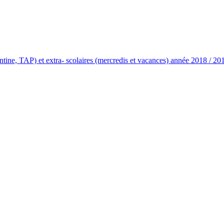
 cantine, TAP) et extra- scolaires (mercredis et vacances) année 2018 / 20