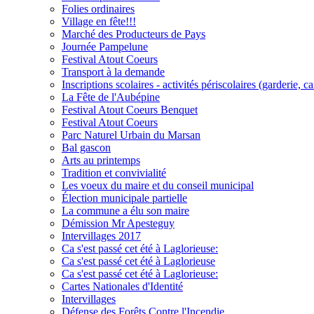
Folies ordinaires
Village en fête!!!
Marché des Producteurs de Pays
Journée Pampelune
Festival Atout Coeurs
Transport à la demande
Inscriptions scolaires - activités périscolaires (garderie,
La Fête de l'Aubépine
Festival Atout Coeurs Benquet
Festival Atout Coeurs
Parc Naturel Urbain du Marsan
Bal gascon
Arts au printemps
Tradition et convivialité
Les voeux du maire et du conseil municipal
Élection municipale partielle
La commune a élu son maire
Démission Mr Apesteguy
Intervillages 2017
Ca s'est passé cet été à Laglorieuse:
Ca s'est passé cet été à Laglorieuse
Ca s'est passé cet été à Laglorieuse:
Cartes Nationales d'Identité
Intervillages
Défense des Forêts Contre l'Incendie