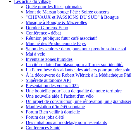
Les actus du village
Quête pour les fêtes patronales
Mont de Marsan bouge l’été : Soirée concerts
"CHEVAUX et PASSIONS DU SUD" à Bougue
Musique à Bougue & Mazerolles
Dernier Glorieux Echo
Conférence - débat
Réunion publique: futur café associatif
Marché des Producteurs de Pays
Salon des seniors : deux jours pour prendre soin de soi
Mai à vélo
Inventaire zones humides
La cité se dote d'un blason pour affirmer son identité.
La Parenthèse des aidants : des ateliers pour prendre soin
À la découverte de Robert Wlérick à la Médiathèque Phi
Supérette autonome API
Présentation des voeux 2025
Une ­bouteille pour l'eau de qualité de notre territoire
Une nouvelle aide à l'achat d'un vélo
Un projet de construction, une rénovation, un agrandiss
Manifestation d’intérêt spontané
Forum Bien veillir à domicile
Forum des jobs d'été
Des initiations au modelage pour les enfants
Conférences Santé