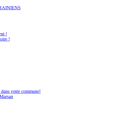
RAINIENS
nt !
oire !
tôt dans votre commune!
e Marsan